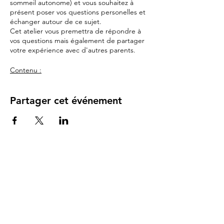
sommeil autonome) et vous souhaitez à
présent poser vos questions personelles et
échanger autour de ce sujet.
Cet atelier vous premettra de répondre à
vos questions mais également de partager
votre expérience avec d'autres parents.
Contenu :
court résumé des modules présentés
dans la vidéo
Partager cet événement
Questions / réponses
Révisions portage des nouages vus en
vidéo (tutos) pour les personnes qui
le souhaitent
Pour qui :
Parents de bébé à partir de 3
mois ayant visionnés l'atelier en ligne Koala.
Si vous n'avez pas encore visionné cet
atelier , vous pouvez l'acheter
via ce lien