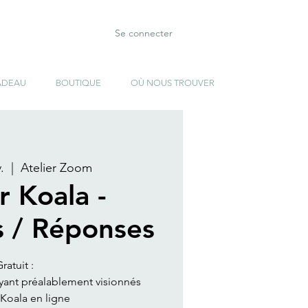
Se connecter
ADEAU
BOUTIQUE
OÙ NOUS TROUVER
.
  |  
Atelier Zoom
r Koala -
s / Réponses
ratuit :
ayant préalablement visionnés
r Koala en ligne