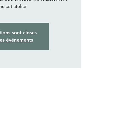
ns cet atelier
tions sont closes
res événements