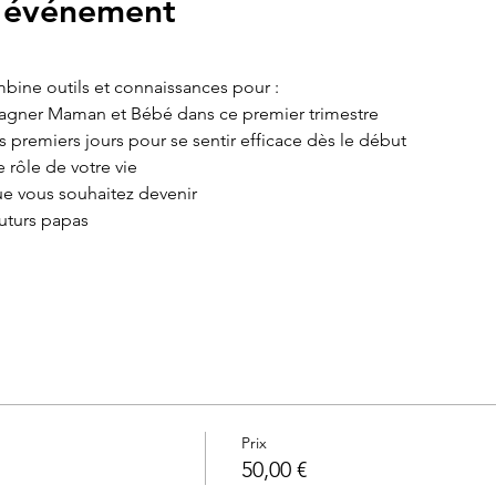
l'événement
mbine outils et connaissances pour :
gner Maman et Bébé dans ce premier trimestre
 premiers jours pour se sentir efficace dès le début
 rôle de votre vie
que vous souhaitez devenir
uturs papas
e
eron (Dose, quantité, position)
s son allaitement
 au vu des dernières avancées en neurosciences affectives
Prix
les âges et les cultures
50,00 €
on évolution au cours de la première année