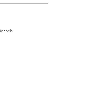
 les soins)
ionnels.