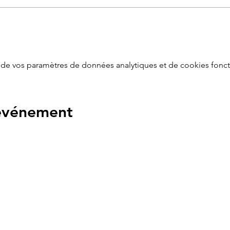
er maman pendant son post-partum (le mois d'or, la nutrition,
de vos paramètres de données analytiques et de cookies fonct
 événement