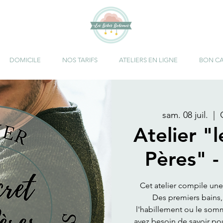
DOMICILE
NOS TARIFS
ATELIERS EN LIGNE
BON C
sam. 08 juil.
  |  
Atelier "
Pères" -
Cet atelier compile une
Des premiers bains,
l'habillement ou le som
avez besoin de savoir po