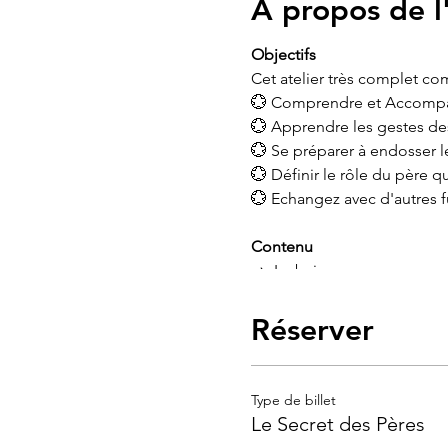
À propos de 
Objectifs
Cet atelier très complet co
💮 Comprendre et Accompa
💮 Apprendre les gestes des
💮 Se préparer à endosser le
💮 Définir le rôle du père 
💮 Echangez avec d'autres f
Contenu
➡️ Le bain
➡️ le change physiologiqu
➡️ Préparer et donner le bib
Réserver
➡️ Accompagner maman dan
➡️ Le portage à bras
➡️ Théorie de l'attachement
Type de billet
➡️ Le rôle du père à travers 
Le Secret des Pères
➡️ le sommeil de bébé et s