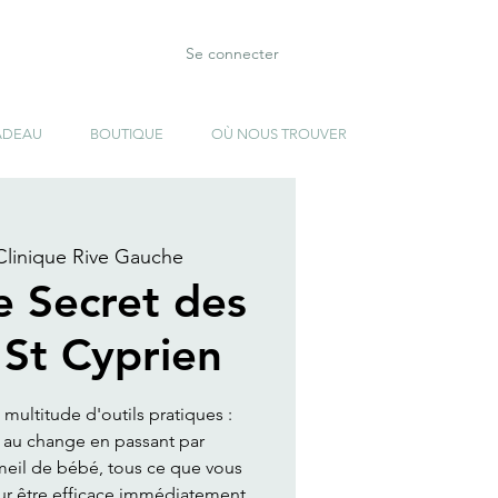
Se connecter
ADEAU
BOUTIQUE
OÙ NOUS TROUVER
Clinique Rive Gauche
le Secret des
 St Cyprien
 multitude d'outils pratiques :
 au change en passant par
meil de bébé, tous ce que vous
ur être efficace immédiatement