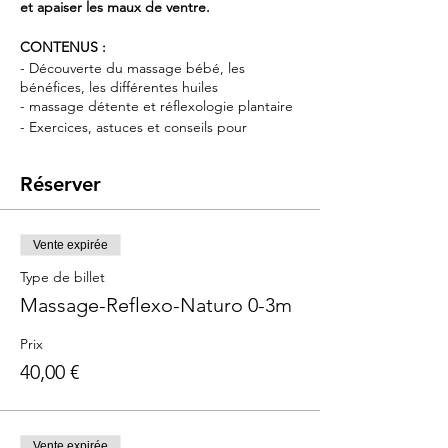
et apaiser les maux de ventre.
CONTENUS :
- Découverte du massage bébé, les
bénéfices, les différentes huiles
- massage détente et réflexologie plantaire
- Exercices, astuces et conseils pour
soulager les maux de ventre
- Conseils naturo pour apaiser les petit
Réserver
maux des 3 premiers mois
- Révision portage
- partage d'expériences entres parents sur
la période du 4ème trimestre de grossesse
Vente expirée
Pour les bébés de 0 à 3 mois
Type de billet
Massage-Reflexo-Naturo 0-3m
Durée
: 2h
TARIF
: 40€
Prix
40,00 €
Vente expirée