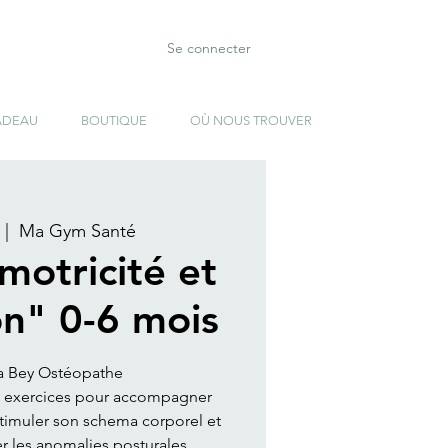
Se connecter
ADEAU
BOUTIQUE
OÙ NOUS TROUVER
 |  
Ma Gym Santé
 motricité et
on" 0-6 mois
a Bey Ostéopathe
et exercices pour accompagner
stimuler son schema corporel et
r les anomalies posturales