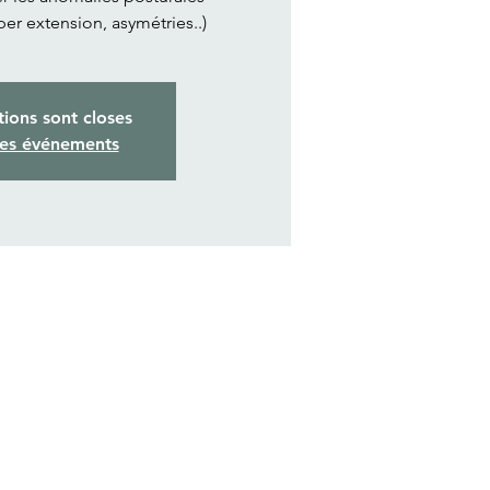
per extension, asymétries..)
tions sont closes
res événements