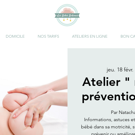
DOMICILE
NOS TARIFS
ATELIERS EN LIGNE
BON C
jeu. 18 févr.
 
Atelier "
préventi
Par Natach
Informations, astuces 
bébé dans sa motricité, 
prévenir ou améliore