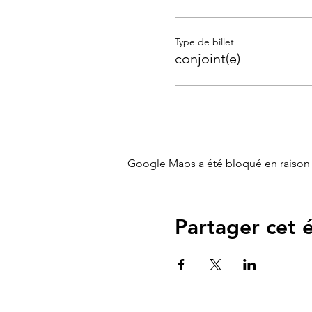
(plus en détails dans l' a
Élixirs Floraux Fleurs de Ba
- Apaiser mon mental : des 
Type de billet
conjoint(e)
Durée
: 1h30 à 2h
Salle et mesures adaptées
TARIF
30€/pers ( conjoint(e)
Google Maps a été bloqué en raison 
Partager cet