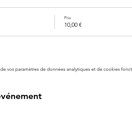
telier "Gestion émotionnelle post accouchement et accompagne
ch")
exercices pratiques de respiration / méditation seront proposé
Prix
10,00 €
 au COVID
 +10€ )
de vos paramètres de données analytiques et de cookies fonct
 événement