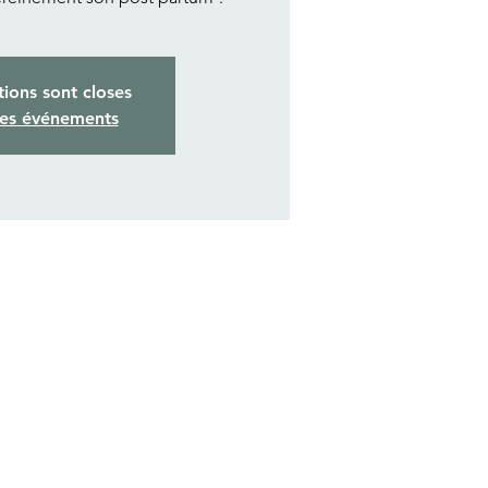
tions sont closes
res événements