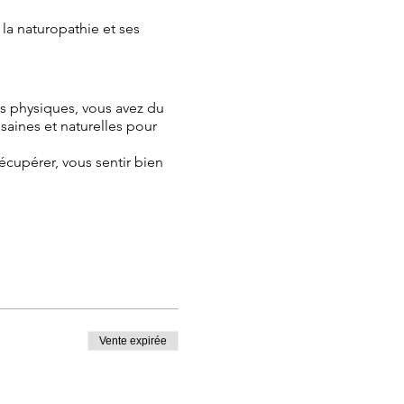
la naturopathie et ses
s physiques, vous avez du
saines et naturelles pour
écupérer, vous sentir bien
t :
« L'alimentation saine et
Vente expirée