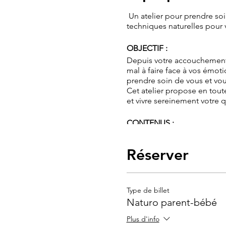
Un atelier pour prendre so
techniques naturelles pour 
OBJECTIF :
Depuis votre accouchement 
mal à faire face à vos émoti
prendre soin de vous et vou
Cet atelier propose en tout
et vivre sereinement votre 
CONTENUS :
les clefs pour récupérer, 
- L'importance d'une alimenta
Réserver
équilibrée de la jeune mam
- Zoom sur les micronutrim
- Les vertus du repos et de 
Type de billet
- L'activité douce et la r
Naturo parent-bébé
- Les principales plantes b
- Gérer au mieux mes émotio
Plus d'info