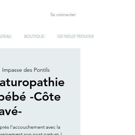
Se connecter
ADEAU
BOUTIQUE
OÙ NOUS TROUVER
1 Impasse des Pontils
Naturopathie
ébé -Côte
avé-
près l'accouchement avec la
sereinement son post partum !