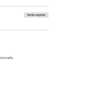
ment grâce aux
s
Vente expirée
ionnels.