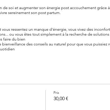
in de soi et augmenter son énergie post accouchement grâce à 
vivre sereinement son post partum.
vous ressentez un manque d'énergie, vous vivez des inconfort
ons... ou vous êtes tout simplement à la recherche de solutions 
s faire du bien
e bienveillance des conseils au naturel pour que vous puissiez r
quotidien
augmenter mon énergie et vivre sereinement l'après-accouchemen
tion saine et vitale : généralités (plus en détail dans l'atelier 
an et du bébé »)
ents
la détente
Prix
econnexion à mon corps de femme
30,00 €
énéfiques à mon bien-être
ns grâce aux élixirs floraux Fleurs de Bach : généralités