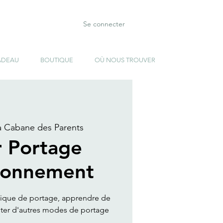
Se connecter
ADEAU
BOUTIQUE
OÙ NOUS TROUVER
a Cabane des Parents
r Portage
tionnement
nique de portage, apprendre de
ster d'autres modes de portage