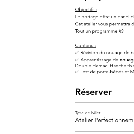
Objectifs :
Le portage offre un panel de
Cet atelier vous permettra 
Tout un programme 😉
Contenu :
✅ Révision du nouage de bas
✅ Apprentissage de
nouage
Double Hamac, Hanche fixe,
✅ Test de porte-bébés et Me
durée
: 2h
Réserver
Pour qui :
Parents d'un bébé de 0 à 6
Type de billet
Atelier Perfectionnem