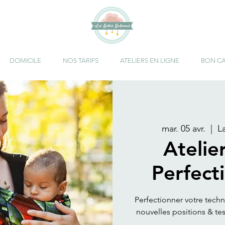
DOMICILE
NOS TARIFS
ATELIERS EN LIGNE
BON C
mar. 05 avr.
  |  
L
Atelie
Perfec
Perfectionner votre tech
nouvelles positions & te