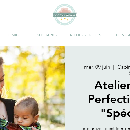
DOMICILE
NOS TARIFS
ATELIERS EN LIGNE
BON C
mer. 09 juin
  |  
Cabi
Atelie
Perfec
"Spéc
L'été arrive , c'est le 