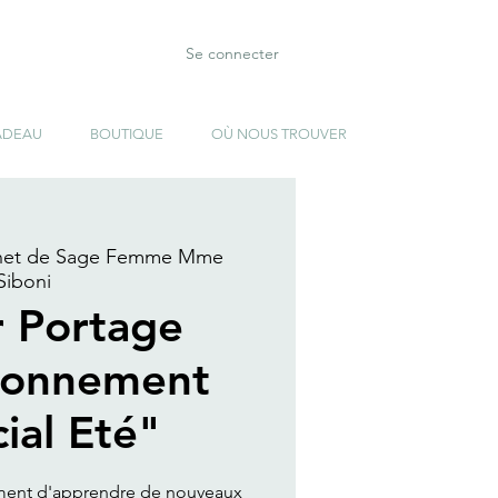
Se connecter
ADEAU
BOUTIQUE
OÙ NOUS TROUVER
net de Sage Femme Mme
Siboni
r Portage
tionnement
ial Eté"
moment d'apprendre de nouveaux