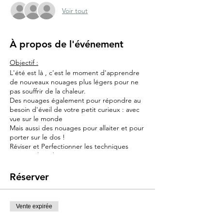
Voir tout
À propos de l'événement
Objectif :
L'été est là , c'est le moment d'apprendre
de nouveaux nouages plus légers pour ne
pas souffrir de la chaleur.
Des nouages également pour répondre au
besoin d'éveil de votre petit curieux : avec
vue sur le monde
Mais aussi des nouages pour allaiter et pour
porter sur le dos !
Réviser et Perfectionner les techniques
apprises lors du 1er cours
Tester de nouveaux modes de portage
pratiques, légers et confortables
Réserver
​Contenu :
Portage Spécial ETE
Vente expirée
✅ Révision du nouage de base