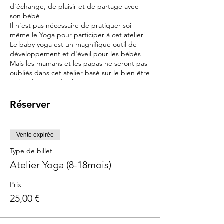
d'échange, de plaisir et de partage avec
son bébé
Il n'est pas nécessaire de pratiquer soi
même le Yoga pour participer à cet atelier
Le baby yoga est un magnifique outil de
développement et d'éveil pour les bébés
Mais les mamans et les papas ne seront pas
oubliés dans cet atelier basé sur le bien être
et la relaxation de chacun
Objectifs :
Réserver
Accompagner le bébé dans son éveil
sensoriel et psychomoteur
Par le mouvement, la répétition, la
Vente expirée
coordination, vous allez lui permettre
d'intégrer la représentation de son corps
Type de billet
dans l'espace mais aussi:
Atelier Yoga (8-18mois)
Favoriser l'équilibre en stimulant le
Prix
système vestibulaire et la
25,00 €
proprioception
Développer ses muscles et sa
motricité