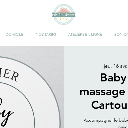
DOMICILE
NOS TARIFS
ATELIERS EN LIGNE
BON C
jeu. 16 avr.
Baby
massage 
Cartou
Accompagner le bébé 
psyc