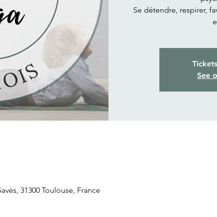
Se détendre, respirer, f
e
Ticket
See o
 Savès, 31300 Toulouse, France