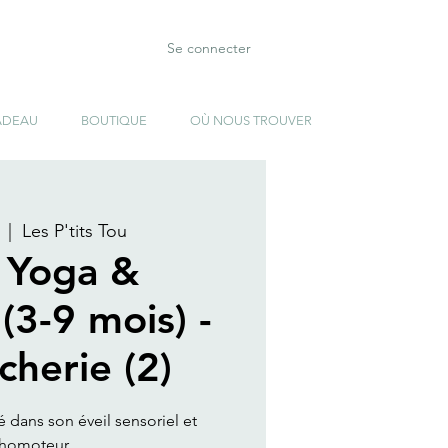
Se connecter
ADEAU
BOUTIQUE
OÙ NOUS TROUVER
  |  
Les P'tits Tou
 Yoga &
(3-9 mois) -
cherie (2)
dans son éveil sensoriel et
homoteur .