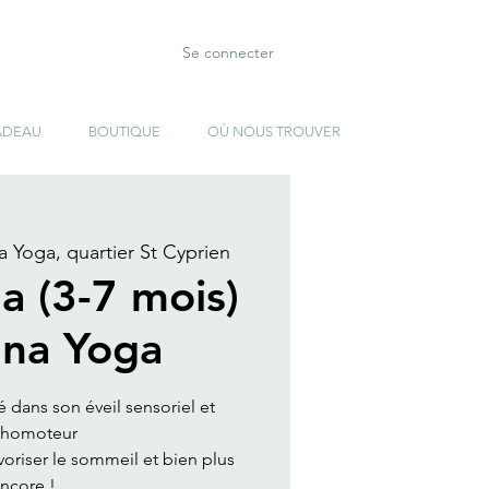
Se connecter
ADEAU
BOUTIQUE
OÙ NOUS TROUVER
 Yoga, quartier St Cyprien
a (3-7 mois)
na Yoga
dans son éveil sensoriel et
chomoteur
avoriser le sommeil et bien plus
ncore !