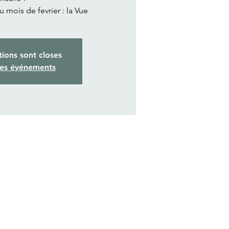
 mois de fevrier : la Vue
tions sont closes
res événements