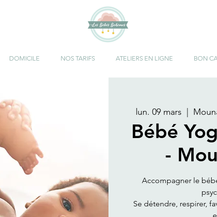
DOMICILE
NOS TARIFS
ATELIERS EN LIGNE
BON C
lun. 09 mars
  |  
Mouna
Bébé Yog
- Mou
Accompagner le bébé 
psy
Se détendre, respirer, f
e