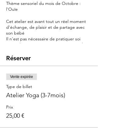
Thème sensoriel du mois de Octobre :
l'Ouïe
Cet atelier est avant tout un réel moment
d'échange, de plaisir et de partage avec
son bébé
Il n'est pas nécessaire de pratiquer soi
même le Yoga pour participer à cet atelier
Le baby yoga est un magnifique outil de
développement et d'éveil pour les bébés
Réserver
Mais les mamans et les papas ne seront pas
oubliés dans cet atelier basé sur le bien être
et la relaxation de chacun
Vente expirée
Objectifs :
Type de billet
Accompagner le bébé dans son éveil
Atelier Yoga (3-7mois)
sensoriel et psychomoteur .
Par le mouvement, la répétition, la
Prix
coordination, vous allez lui permettre
25,00 €
d'intégrer la représentation de son corps
dans l'espace mais aussi:
Favoriser l'équilibre en développant