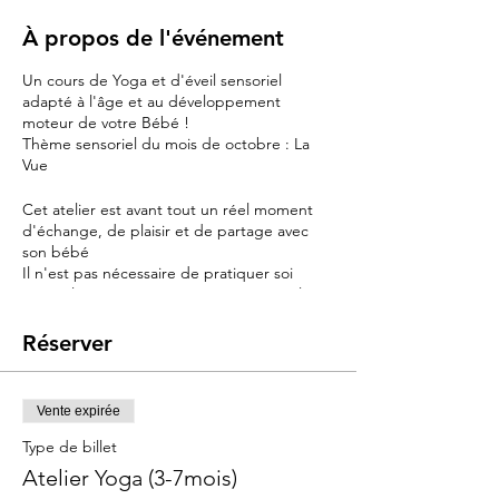
À propos de l'événement
Un cours de Yoga et d'éveil sensoriel
adapté à l'âge et au développement
moteur de votre Bébé !
Thème sensoriel du mois de octobre : La
Vue
Cet atelier est avant tout un réel moment
d'échange, de plaisir et de partage avec
son bébé
Il n'est pas nécessaire de pratiquer soi
même le Yoga pour participer à cet atelier
Le baby yoga est un magnifique outil de
développement et d'éveil pour les bébés
Réserver
Mais les mamans et les papas ne seront pas
oubliés dans cet atelier basé sur le bien être
et la relaxation de chacun
Vente expirée
Objectifs :
Type de billet
Accompagner le bébé dans son éveil
Atelier Yoga (3-7mois)
sensoriel et psychomoteur .