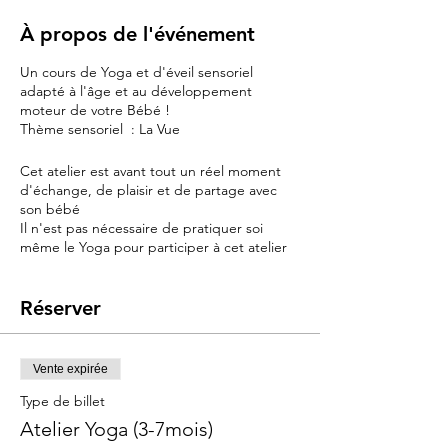
À propos de l'événement
Un cours de Yoga et d'éveil sensoriel
adapté à l'âge et au développement
moteur de votre Bébé !
Thème sensoriel : La Vue
Cet atelier est avant tout un réel moment
d'échange, de plaisir et de partage avec
son bébé
Il n'est pas nécessaire de pratiquer soi
même le Yoga pour participer à cet atelier
Le baby yoga est un magnifique outil de
développement et d'éveil pour les bébés
Mais les mamans et les papas ne seront pas
Réserver
oubliés dans cet atelier basé sur le bien être
et la relaxation de chacun
Vente expirée
Objectifs :
Type de billet
Accompagner le bébé dans son éveil
sensoriel et psychomoteur .
Atelier Yoga (3-7mois)
Par le mouvement, la répétition, la