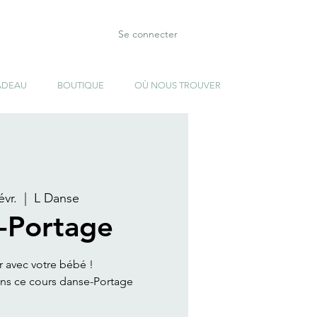
Se connecter
ADEAU
BOUTIQUE
OÙ NOUS TROUVER
évr.
  |  
L Danse
-Portage
 avec votre bébé !
ans ce cours danse-Portage