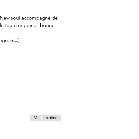
s  New soul accompagné de 
r de toute urgence , bonne 
ge, etc.)
Vente expirée