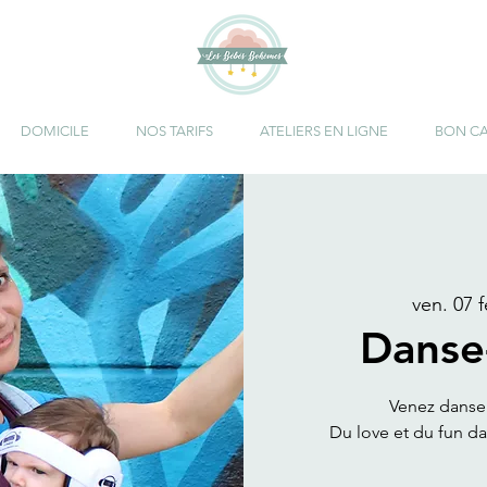
DOMICILE
NOS TARIFS
ATELIERS EN LIGNE
BON C
ven. 07 f
Danse
Venez danser
Du love et du fun d