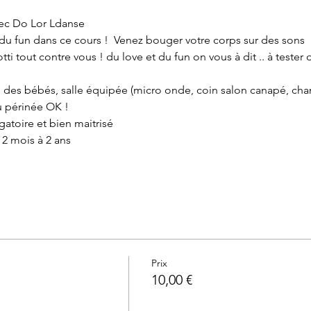
ec Do Lor Ldanse
du fun dans ce cours !  Venez bouger votre corps sur des son
otti tout contre vous ! du love et du fun on vous à dit .. à teste
s des bébés, salle équipée (micro onde, coin salon canapé, chan
u périnée OK !
atoire et bien maitrisé
 2 mois à 2 ans
Prix
10,00 €