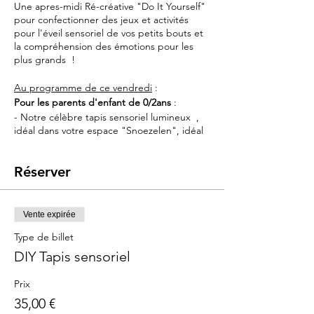
Une apres-midi Ré-créative "Do It Yourself"
pour confectionner des jeux et activités
pour l'éveil sensoriel de vos petits bouts et
la compréhension des émotions pour les
plus grands !
Au programme de ce vendredi
:
Pour les parents d'enfant de 0/2ans
:
- Notre célèbre tapis sensoriel lumineux ,
idéal dans votre espace "Snoezelen", idéal
pour engager la motricité sur le ventre,
soliciter les sens du toucher et de la vue.
Réserver
Parfait à partir de 3mois
Vente expirée
Type de billet
DIY Tapis sensoriel
Prix
35,00 €