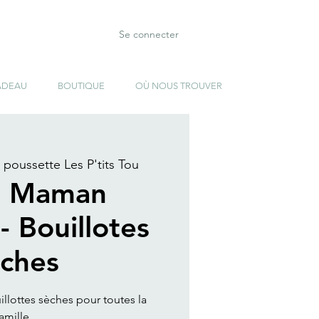
Se connecter
ADEAU
BOUTIQUE
OÙ NOUS TROUVER
 poussette Les P'tits Tou
" Maman
- Bouillotes
èches
llottes sèches pour toutes la
amille .