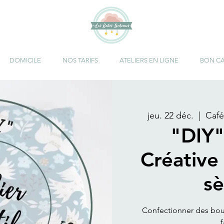
DOMICILE
NOS TARIFS
ATELIERS EN LIGNE
BON C
jeu. 22 déc.
  |  
Café
"DIY
Créative 
s
Confectionner des boui
f