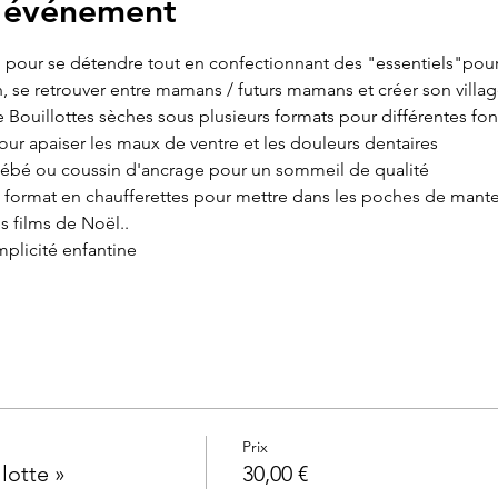
l'événement
g pour se détendre tout en confectionnant des "essentiels"pour t
en, se retrouver entre mamans / futurs mamans et créer son villa
Bouillottes sèches sous plusieurs formats pour différentes fon
our apaiser les maux de ventre et les douleurs dentaires
ébé ou coussin d'ancrage pour un sommeil de qualité 
ni format en chaufferettes pour mettre dans les poches de mant
s films de Noël..
plicité enfantine
Prix
lotte »
30,00 €