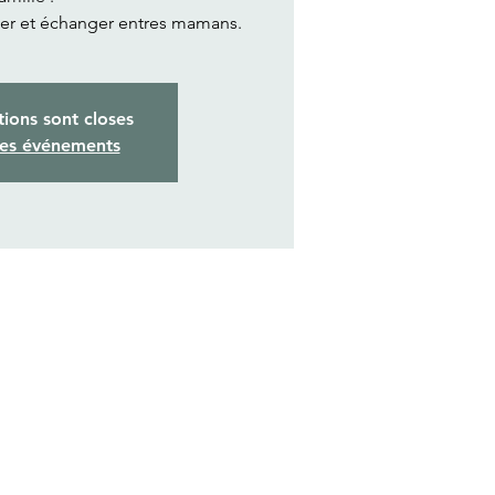
éer et échanger entres mamans.
tions sont closes
res événements