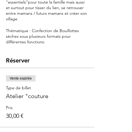
"essentiels"pour toute la famille mais aussi
et surtout pour tisser du lien, se retrouver
entre mamans / futurs mamans et créer son
village
Thématique : Confection de Bouillottes
sèches sous plusieurs formats pour
différentes fonctions:
- pour bébé : petit format pour apaiser les
maux de ventre et les douleurs dentaires
Réserver
-Format boudin pour cale bébé ou coussin
d'ancrage pour un sommeil de qualité
- pour les plus grands : mini format en
Vente expirée
chaufferettes pour mettre dans les poches
de manteau ou grand format pour instant
Type de billet
cocooning devant les films de Noël..
Atelier "couture
Le programme est d'une simplicité
Prix
enfantine
30,00 €
Bonne humeur, astuces & bons plans
machine à coudre, jolis tissus
chocolat chaud et petits gâteaux