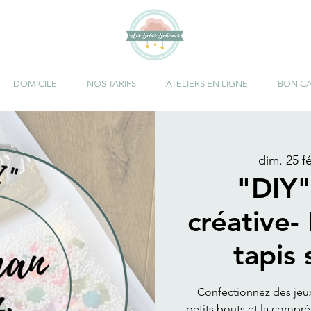
DOMICILE
NOS TARIFS
ATELIERS EN LIGNE
BON C
dim. 25 fé
"DIY
créative-
tapis 
Confectionnez des jeux 
petits bouts et la compr