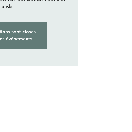
rands !
tions sont closes
res événements