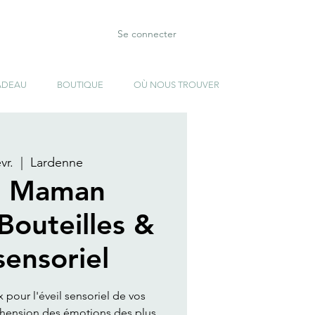
Se connecter
ADEAU
BOUTIQUE
OÙ NOUS TROUVER
vr.
  |  
Lardenne
" Maman
 Bouteilles &
sensoriel
pour l'éveil sensoriel de vos
éhension des émotions des plus