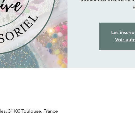
g
Les inscrip
Voir aut
lles, 31100 Toulouse, France