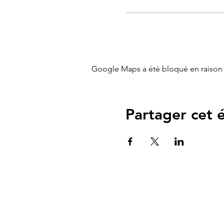
Cet atelier est conçu pour 
l'atelier sera adapté en fon
Un espace dédié aux petits 
Une chasse aux trésors , m
Google Maps a été bloqué en raison 
Partager cet