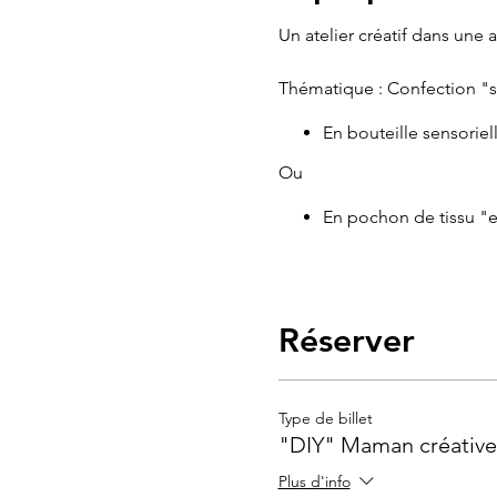
Un atelier créatif dans une
Thématique : Confection "
En bouteille sensoriel
Ou
En pochon de tissu "e
Les spygames sous toutes l
enfants pendant des années 
Réserver
Le programme est d'une sim
Bonne humeur, astuce
Type de billet
Mini-monde & transva
"DIY" Maman créative
Machine à coudre et j
chocolat chaud et pet
Plus d'info