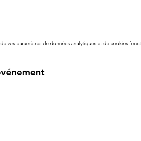
tous les parents que vous soyez créatifs ou non
!
ction de l'âge de votre enfant.
de 6-18mois (sous surveillance des parents )
ini-monde et transvasement pour les 18mois/5ans
de vos paramètres de données analytiques et de cookies fonct
 événement