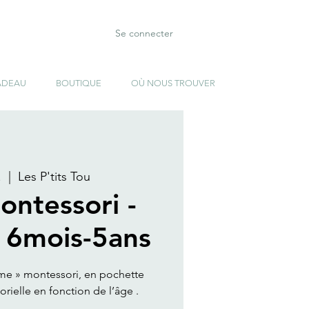
Se connecter
ADEAU
BOUTIQUE
OÙ NOUS TROUVER
.
  |  
Les P'tits Tou
ontessori -
6mois-5ans
me » montessori, en pochette