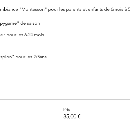
 ambiance "Montessori" pour les parents et enfants de 6mois à 5
spygame" de saison
le : pour les 6-24 mois
spion" pour les 2/5ans
eurs formes sont des incontournables de la pédagogie Monte
avec des utilisations différentes en fonction de l'âge et des b
plicité enfantine
s & bons plans
Prix
sement pour les plus grands (18mois-5ans)
35,00 €
olis tissus pour les mamans
its gâteaux