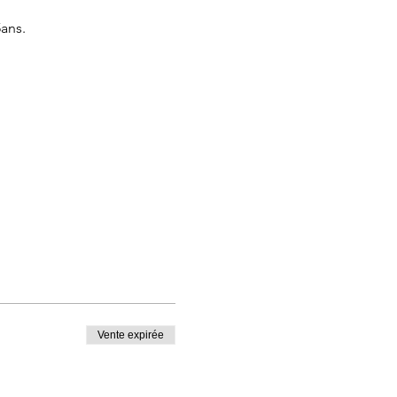
ans.
ssori et accompagneront vos
esoins
Vente expirée