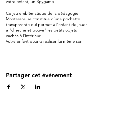
votre enfant, un Spygame !
Ce jeu emblématique de la pédagogie
Montessori se constitue d'une pochette
transparente qui permet à l'enfant de jouer
à "cherche et trouve" les petits objets
cachés à l'intérieur.
Votre enfant pourra réaliser lui même son
spygame et bien plus encore ...
Un peu comme une kermesse, en explorant
les mini-mondes, activités et mini défis
proposés ils dénicheront les petites objets à
Partager cet événement
glisser dans leur spygame ! Une vraie
chasse aux trésors ..
Cet atelier comme une invitation au voyage,
sera pour votre enfant une immersion
sensorielle au cœur de l'été.
Objectifs :
- Partager un temps de créativité avec son
enfant