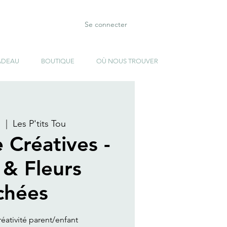
Se connecter
ADEAU
BOUTIQUE
OÙ NOUS TROUVER
.
  |  
Les P'tits Tou
 Créatives -
 & Fleurs
chées
éativité parent/enfant