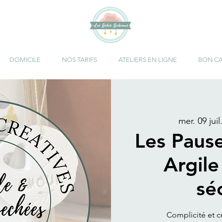
DOMICILE
NOS TARIFS
ATELIERS EN LIGNE
BON C
mer. 09 juil
Les Pause
Argile
sé
Complicité et cr