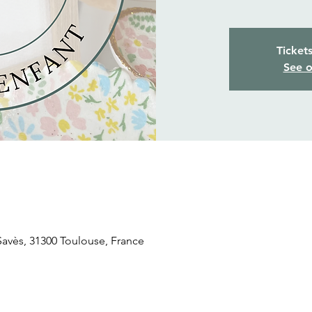
Ticket
See o
 Savès, 31300 Toulouse, France