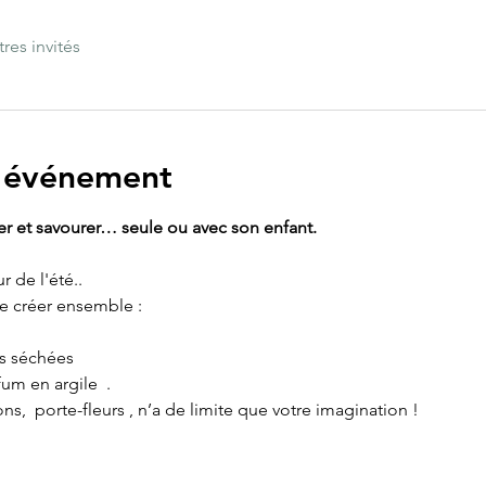
tres invités
l'événement
er et savourer… seule ou avec son enfant.
r de l'été..
e créer ensemble :
rs séchées
um en argile  .
ns,  porte-fleurs , n’a de limite que votre imagination !