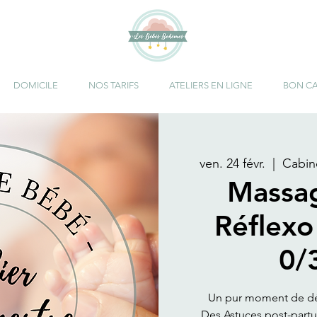
DOMICILE
NOS TARIFS
ATELIERS EN LIGNE
BON C
ven. 24 févr.
  |  
Cabin
Massag
Réflexo
0/
Un pur moment de d
Des Astuces post-part