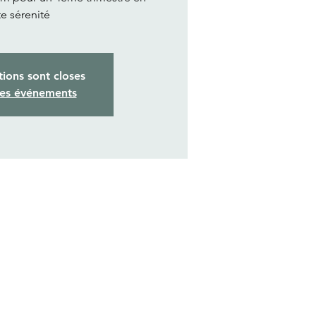
e sérenité
tions sont closes
res événements