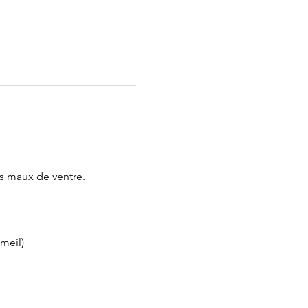
es maux de ventre.
eil)  