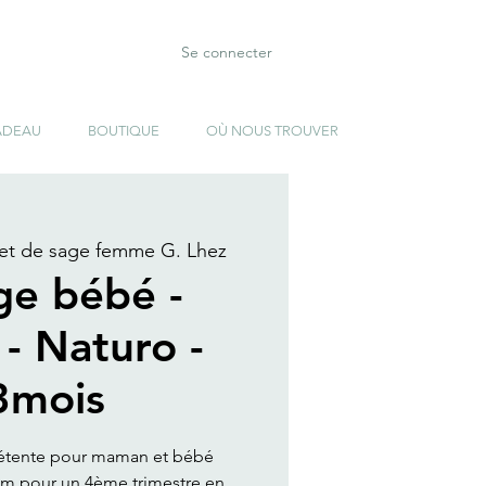
Se connecter
ADEAU
BOUTIQUE
OÙ NOUS TROUVER
et de sage femme G. Lhez
e bébé -
 - Naturo -
3mois
étente pour maman et bébé
um pour un 4ème trimestre en