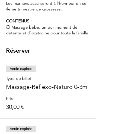
Les mamans aussi seront à l'honneur en ce
4ème trimestre de grossesse.
CONTENUS :
💮 Massage bébé: un pur moment de
détente et d'ocytocine pour toute la famille
💮 Réflexologie Bébé: un outil simple et
efficace pour apaiser bébé (Coliques,
Réserver
Reflux, Sommeil)
💮 Partage d'expériences entre parents sur
la période du 4ème trimestre de grossesse
& du post partum
Vente expirée
Type de billet
Pour les bébés de 0 à 3 mois
Massage-Reflexo-Naturo 0-3m
Durée
: 1h
TARIF
: 30€
Prix
30,00 €
Vente expirée