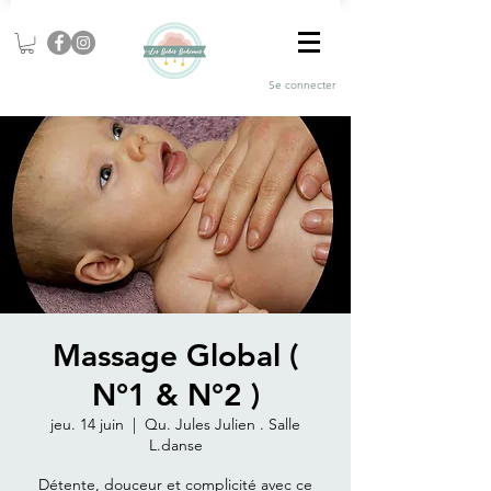
Se connecter
Massage Global (
N°1 & N°2 )
jeu. 14 juin
  |  
Qu. Jules Julien . Salle
L.danse
Détente, douceur et complicité avec ce