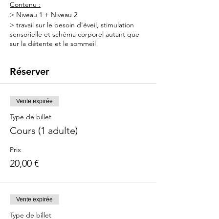
Contenu :
> Niveau 1 + Niveau 2
> travail sur le besoin d'éveil, stimulation
sensorielle et schéma corporel autant que
sur la détente et le sommeil
> Vidéo d'apprentissage du massage inclus
pour pouvoir évoluer en fonction de l'âge
Réserver
du bébé
Matériel à prévoir :
- Une grande serviette de toilette
Vente expirée
- une alèse jetable en papier ou un petit
Type de billet
matelas à langer
Cours (1 adulte)
L'huille de massage est fournie
Prix
Une vidéo du massage vous sera envoyée
suite au cours pour vous le remémorer et
20,00 €
l'adapter en fonction de l'âge du bébé.
Durée :
1h
Vente expirée
Pour qui :
Type de billet