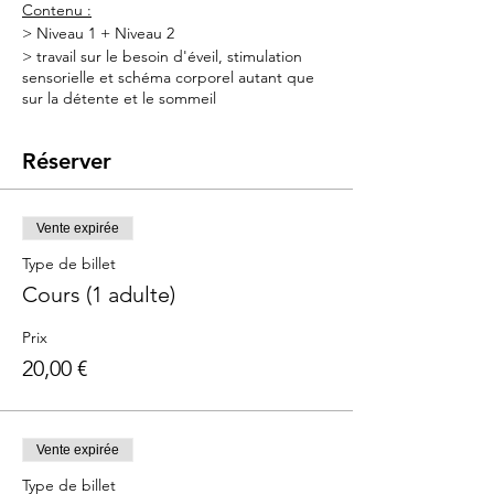
Contenu :
> Niveau 1 + Niveau 2
> travail sur le besoin d'éveil, stimulation
sensorielle et schéma corporel autant que
sur la détente et le sommeil
> Vidéo d'apprentissage du massage inclus
pour pouvoir évoluer en fonction de l'âge
Réserver
du bébé
Matériel à prévoir :
- Une grande serviette de toilette
Vente expirée
- une alèse jetable en papier ou un petit
Type de billet
matelas à langer
Cours (1 adulte)
L'huille de massage est fournie
Prix
Une vidéo du massage vous sera envoyée
suite au cours pour vous le remémorer et
20,00 €
l'adapter en fonction de l'âge du bébé.
Durée :
1h
Vente expirée
Pour qui :
Type de billet