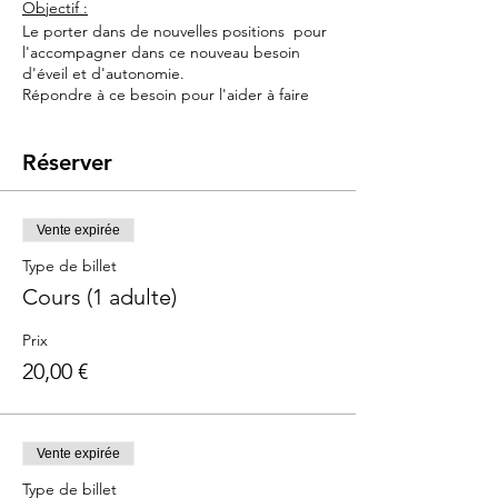
Objectif :
Le porter dans de nouvelles positions pour
l'accompagner dans ce nouveau besoin
d'éveil et d'autonomie.
Répondre à ce besoin pour l'aider à faire
des siestes plus facilement en journée.
Idéal aussi pour les bébés qui souffrent de
reflux, plagiocéphalie, hyperextension pour
Réserver
travailler l'enroulement
Contenu
:
Vente expirée
> Apprentissage de la position contre soi
Type de billet
décentré avec un bras sorti
> Apprentissage de la position hanche
Cours (1 adulte)
> Apprentissage de la position face au
monde PHYSIOLOGIQUE​
Prix
20,00 €
Pour qui :
Parents de bébé de 2,5mois à 9 mois
A partir de l'âge de l'éveil, le porter à la
Vente expirée
découverte du monde qui l'entoure, c'est
Type de billet
lui offir le plus beau des voyages !