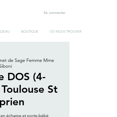
Se connecter
ADEAU
BOUTIQUE
OÙ NOUS TROUVER
inet de Sage Femme Mme
Siboni
e DOS (4-
 Toulouse St
prien
 en écharpe et porte-bébé