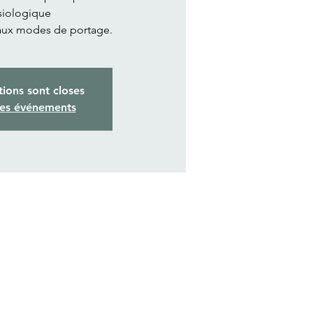
siologique
aux modes de portage.
tions sont closes
res événements