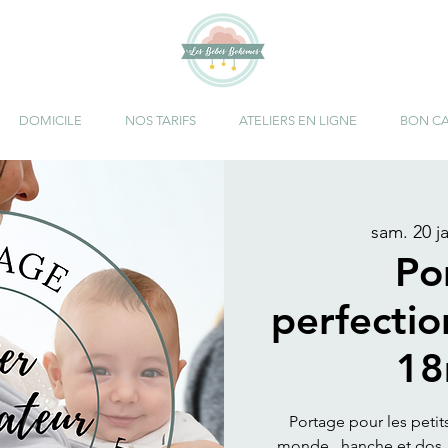
DOMICILE
NOS TARIFS
ATELIERS EN LIGNE
BON C
sam. 20 ja
Po
perfecti
18
Portage pour les petit
monde , hanche et dos, 