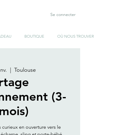
Se connecter
ADEAU
BOUTIQUE
OÙ NOUS TROUVER
nv.
  |  
Toulouse
rtage
onnement (3-
mois)
s curieux en ouverture vers le
écharpe, sling et porte-bébé .