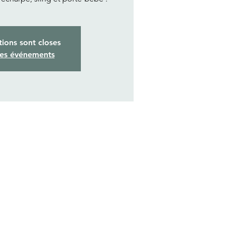
tions sont closes
res événements