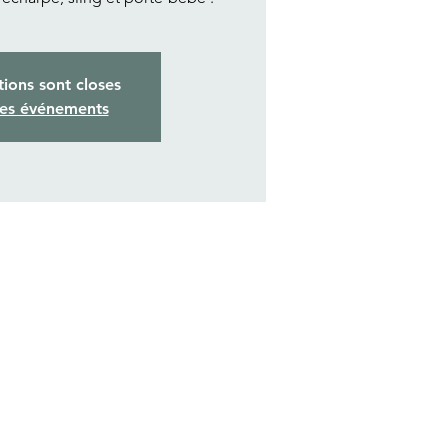
tions sont closes
res événements