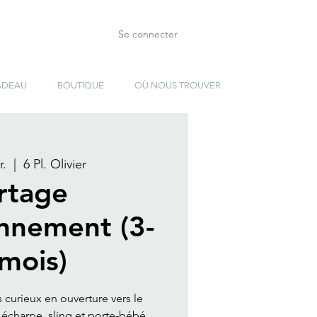
Se connecter
ADEAU
BOUTIQUE
OÙ NOUS TROUVER
r.
  |  
6 Pl. Olivier
rtage
onnement (3-
mois)
s curieux en ouverture vers le
écharpe, sling et porte-bébé .