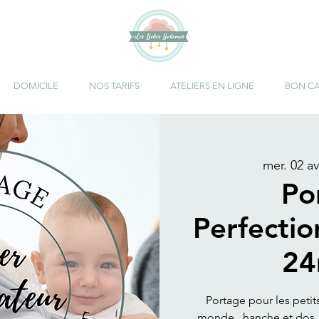
DOMICILE
NOS TARIFS
ATELIERS EN LIGNE
BON C
mer. 02 av
Po
Perfecti
24
Portage pour les petit
monde , hanche et dos, 