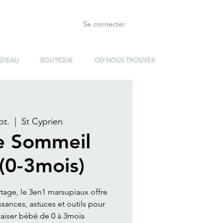
Se connecter
ADEAU
BOUTIQUE
OÙ NOUS TROUVER
pt.
  |  
St Cyprien
e Sommeil
 (0-3mois)
rtage, le 3en1 marsupiaux offre
ances, astuces et outils pour
aiser bébé de 0 à 3mois