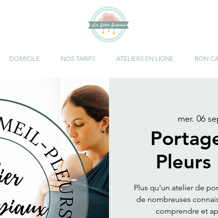
DOMICILE
NOS TARIFS
ATELIERS EN LIGNE
BON C
mer. 06 se
Portag
Pleurs
Plus qu'un atelier de po
de nombreuses connaiss
comprendre et ap