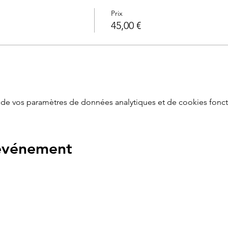
Prix
mme des Minimes
45,00 €
ier, nous vous offrons un accès gratuit à la version vidéo en lign
de vos paramètres de données analytiques et de cookies fonct
 événement