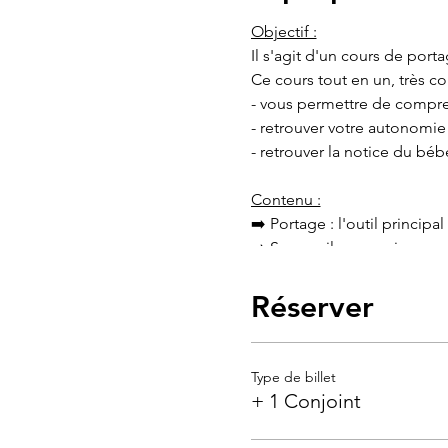
Objectif :
Il s'agit d'un cours de port
Ce cours tout en un, très c
- vous permettre de compre
- retrouver votre autonomi
- retrouver la notice du béb
Contenu :
➡️ Portage : l'outil princip
➡️ Sommeil : connaissances,
➡️ Pleurs : les reconnaître 
➡️ les maux de ventre : ast
Réserver
➡️ les connaissances en neu
de l’entourage familial avec
Type de billet
Pour qui :
+ 1 Conjoint
Futurs parents dès le 7ème
et parents de bébé de 0 à 3