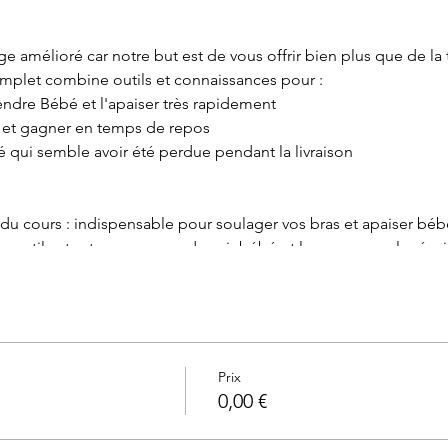
age amélioré car notre but est de vous offrir bien plus que de la
omplet combine outils et connaissances pour :
ndre Bébé et l'apaiser très rapidement
e et gagner en temps de repos
é qui semble avoir été perdue pendant la livraison
al du cours : indispensable pour soulager vos bras et apaiser béb
 outils et astuces pour endormir bébé et le poser sans le réveil
pour vite les apaiser avec le langage corporel
uces pour les soulager
rosciences pour éviter les fausses idées et croyances autour de
 assurance et certitude et vous épargner de la fatigue et des d
Prix
0,00 €
 mois de grossesse
 mois