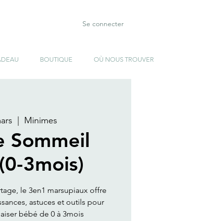
Se connecter
ADEAU
BOUTIQUE
OÙ NOUS TROUVER
mars
  |  
Minimes
e Sommeil
 (0-3mois)
rtage, le 3en1 marsupiaux offre
ances, astuces et outils pour
aiser bébé de 0 à 3mois