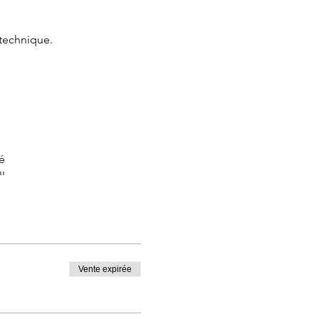
 technique.
é
ler
 bébé, faire face au propos
outes
Vente expirée