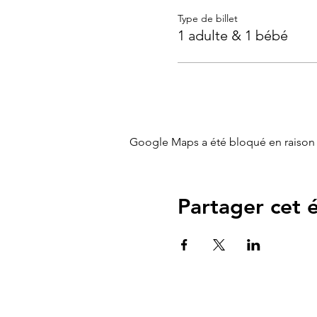
Type de billet
Lieu :
Cabinet de Sages fe
1 adulte & 1 bébé
Durée
: 2h
Nouveau: A l'issue de l'atel
Google Maps a été bloqué en raison 
Partager cet