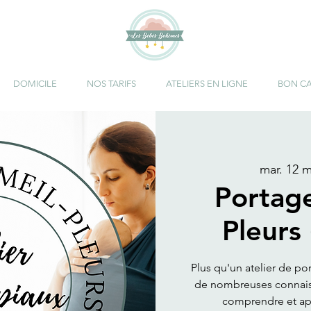
DOMICILE
NOS TARIFS
ATELIERS EN LIGNE
BON C
mar. 12 
Portag
Pleurs
Plus qu'un atelier de po
de nombreuses connaiss
comprendre et ap