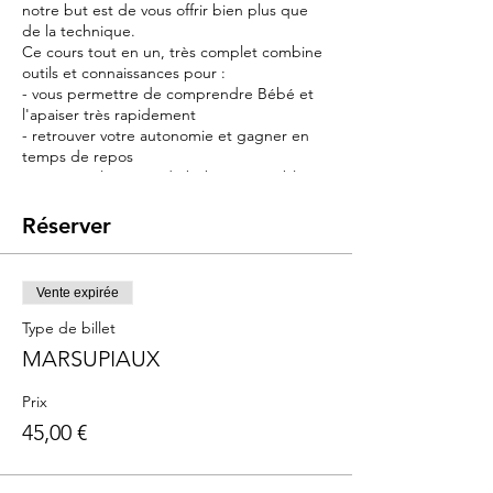
notre but est de vous offrir bien plus que
de la technique.
Ce cours tout en un, très complet combine
outils et connaissances pour :
- vous permettre de comprendre Bébé et
l'apaiser très rapidement
- retrouver votre autonomie et gagner en
temps de repos
- retrouver la notice du bébé qui semble
avoir été perdue pendant la livraison
Réserver
Contenu :
➡️ Portage : l'outil principal du cours :
indispensable pour soulager vos bras et
Vente expirée
apaiser bébé
➡️ Sommeil : connaissances, outils et
Type de billet
astuces pour endormir bébé et le poser
MARSUPIAUX
sans le réveiller
➡️ Pleurs : les reconnaître pour vite les
Prix
apaiser avec le langage corporel
45,00 €
➡️ les maux de ventre : astuces pour les
soulager
➡️ les connaissances en neurosciences pour