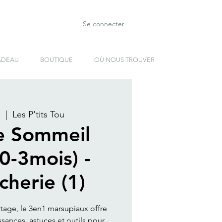
Se connecter
ADEAU
BOUTIQUE
OÙ NOUS TROUVER
.
  |  
Les P'tits Tou
e Sommeil
(0-3mois) -
cherie (1)
rtage, le 3en1 marsupiaux offre
ances, astuces et outils pour