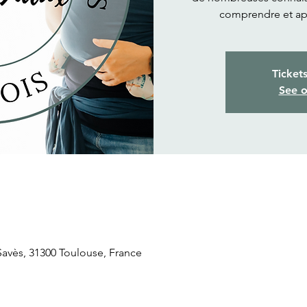
comprendre et ap
Ticket
See o
 Savès, 31300 Toulouse, France