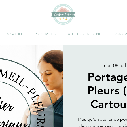
DOMICILE
NOS TARIFS
ATELIERS EN LIGNE
BON C
mar. 08 juil
Portag
Pleurs 
Cartou
Plus qu'un atelier de po
de nombreuses connaiss