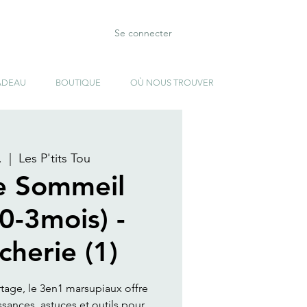
Se connecter
ADEAU
BOUTIQUE
OÙ NOUS TROUVER
.
  |  
Les P'tits Tou
e Sommeil
(0-3mois) -
cherie (1)
rtage, le 3en1 marsupiaux offre
ances, astuces et outils pour