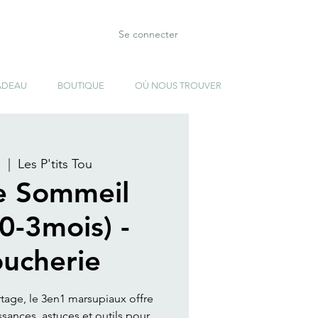
Se connecter
ADEAU
BOUTIQUE
OÙ NOUS TROUVER
.
  |  
Les P'tits Tou
e Sommeil
(0-3mois) -
oucherie
rtage, le 3en1 marsupiaux offre
ances, astuces et outils pour