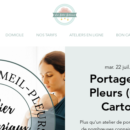
DOMICILE
NOS TARIFS
ATELIERS EN LIGNE
BON C
mar. 22 juil
Portag
Pleurs 
Cart
Plus qu'un atelier de po
de nombreuses connaiss