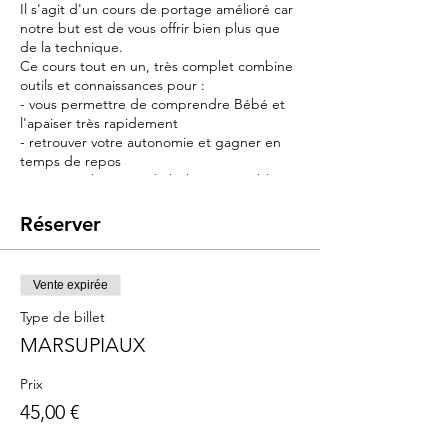
Il s'agit d'un cours de portage amélioré car
notre but est de vous offrir bien plus que
de la technique.
Ce cours tout en un, très complet combine
outils et connaissances pour :
- vous permettre de comprendre Bébé et
l'apaiser très rapidement
- retrouver votre autonomie et gagner en
temps de repos
- retrouver la notice du bébé qui semble
avoir été perdue pendant la livraison
Réserver
Contenu :
➡️ Portage : l'outil principal du cours :
indispensable pour soulager vos bras et
Vente expirée
apaiser bébé
➡️ Sommeil : connaissances, outils et
Type de billet
astuces pour endormir bébé et le poser
MARSUPIAUX
sans le réveiller
➡️ Pleurs : les reconnaître pour vite les
Prix
apaiser avec le langage corporel
45,00 €
➡️ les maux de ventre : astuces pour les
soulager