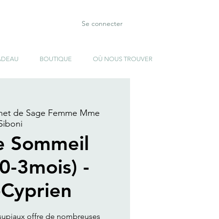
Se connecter
ADEAU
BOUTIQUE
OÙ NOUS TROUVER
net de Sage Femme Mme
Siboni
e Sommeil
(0-3mois) -
-Cyprien
rsupiaux offre de nombreuses