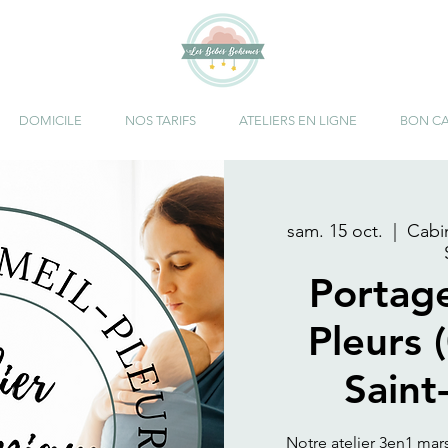
DOMICILE
NOS TARIFS
ATELIERS EN LIGNE
BON C
sam. 15 oct.
  |  
Cabi
Portag
Pleurs 
Saint
Notre atelier 3en1 ma