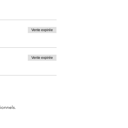
Vente expirée
Vente expirée
ionnels.