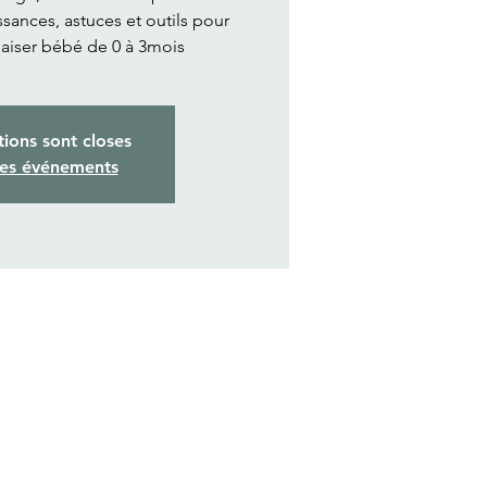
ances, astuces et outils pour
aiser bébé de 0 à 3mois
tions sont closes
res événements