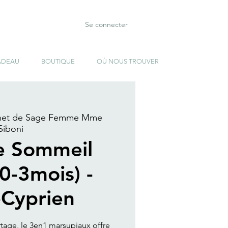
Se connecter
ADEAU
BOUTIQUE
OÙ NOUS TROUVER
net de Sage Femme Mme
Siboni
e Sommeil
(0-3mois) -
-Cyprien
rtage, le 3en1 marsupiaux offre