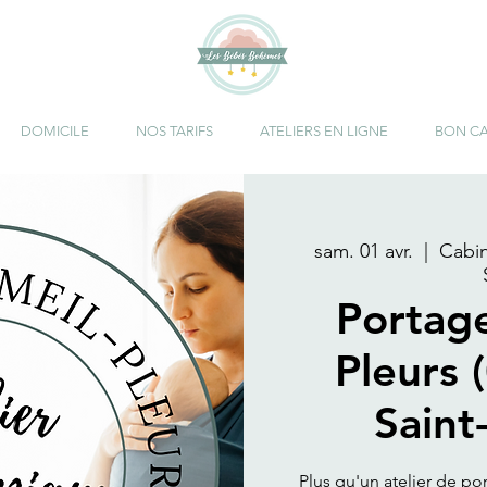
DOMICILE
NOS TARIFS
ATELIERS EN LIGNE
BON C
sam. 01 avr.
  |  
Cabi
Portag
Pleurs 
Saint
Plus qu'un atelier de po