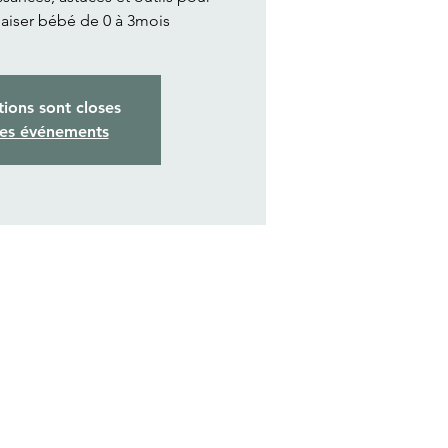
aiser bébé de 0 à 3mois
tions sont closes
res événements