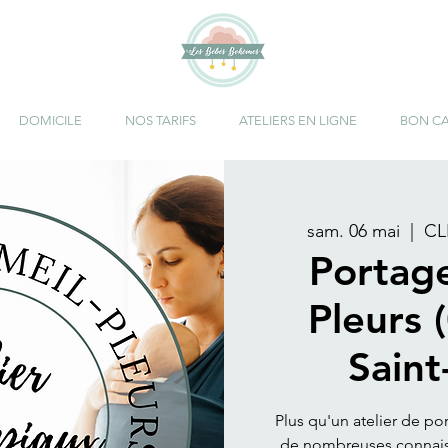
DOMICILE
NOS TARIFS
ATELIERS EN LIGNE
BON C
sam. 06 mai
  |  
CL
Portag
Pleurs 
Saint
Plus qu'un atelier de po
de nombreuses connaiss