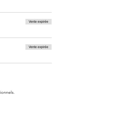
Vente expirée
Vente expirée
ionnels.