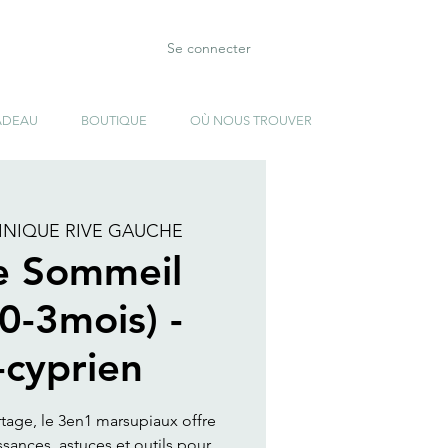
Se connecter
ADEAU
BOUTIQUE
OÙ NOUS TROUVER
INIQUE RIVE GAUCHE
e Sommeil
(0-3mois) -
-cyprien
rtage, le 3en1 marsupiaux offre
ances, astuces et outils pour