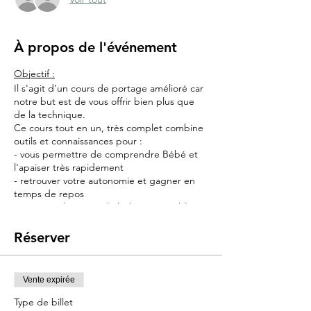
À propos de l'événement
Objectif :
Il s'agit d'un cours de portage amélioré car
notre but est de vous offrir bien plus que
de la technique.
Ce cours tout en un, très complet combine
outils et connaissances pour :
- vous permettre de comprendre Bébé et
l'apaiser très rapidement
- retrouver votre autonomie et gagner en
temps de repos
- retrouver la notice du bébé qui semble
avoir été perdue pendant la livraison
Réserver
Contenu :
➡️ Portage : l'outil principal du cours :
indispensable pour soulager vos bras et
Vente expirée
apaiser bébé
➡️ Sommeil : connaissances, outils et
Type de billet