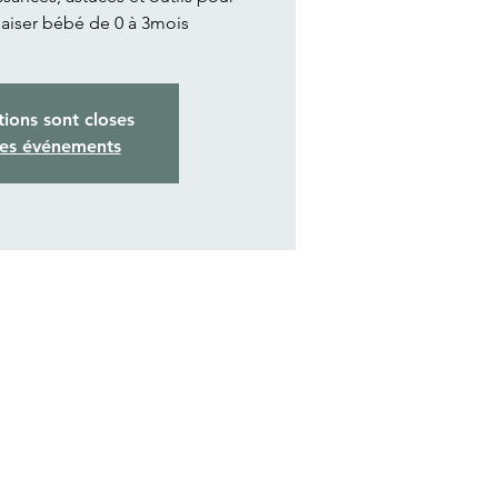
aiser bébé de 0 à 3mois
tions sont closes
res événements