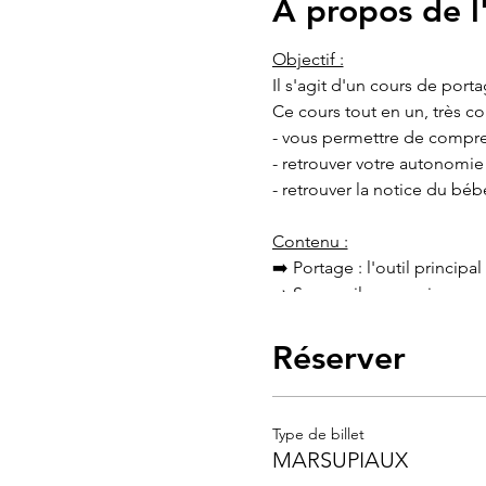
À propos de 
Objectif :
Il s'agit d'un cours de port
Ce cours tout en un, très c
- vous permettre de compre
- retrouver votre autonomi
- retrouver la notice du béb
Contenu :
➡️ Portage : l'outil princip
➡️ Sommeil : connaissances,
➡️ Pleurs : les reconnaître 
➡️ les maux de ventre : ast
Réserver
➡️ les connaissances en neu
de l’entourage familial avec
Type de billet
Pour qui :
MARSUPIAUX
Futurs parents dès le 7ème