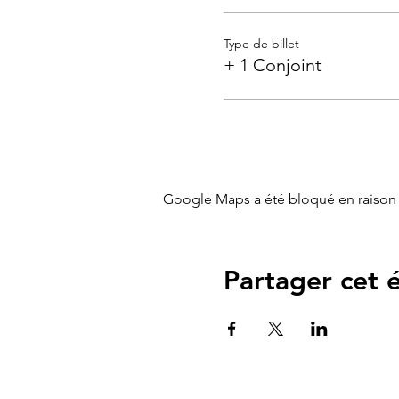
et parents de bébé de 0 à 3
Type de billet
Lieu :
Cabinet de Sages fe
+ 1 Conjoint
Durée
: 2h
Nouveau: A l'issue de l'atel
Google Maps a été bloqué en raison 
Partager cet