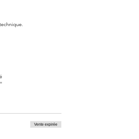
 technique.
é
ler
 bébé, faire face au propos
outes
Vente expirée