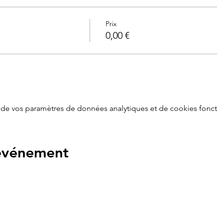
 mois
Prix
mme St Cyprien
0,00 €
ier, nous vous offrons un accès gratuit à la version vidéo en lign
de vos paramètres de données analytiques et de cookies fonct
 événement