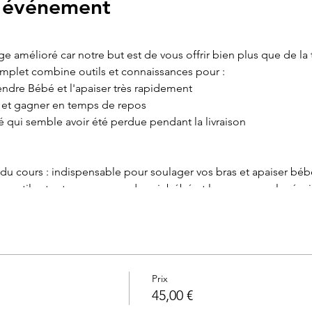
l'événement
age amélioré car notre but est de vous offrir bien plus que de la
omplet combine outils et connaissances pour :
ndre Bébé et l'apaiser très rapidement
e et gagner en temps de repos
é qui semble avoir été perdue pendant la livraison
al du cours : indispensable pour soulager vos bras et apaiser béb
 outils et astuces pour endormir bébé et le poser sans le réveil
pour vite les apaiser avec le langage corporel
uces pour les soulager
rosciences pour éviter les fausses idées et croyances autour de
 assurance et certitude et vous épargner de la fatigue et des d
Prix
45,00 €
 mois de grossesse