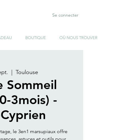
Se connecter
ADEAU
BOUTIQUE
OÙ NOUS TROUVER
ept.
  |  
Toulouse
e Sommeil
(0-3mois) -
-Cyprien
rtage, le 3en1 marsupiaux offre
ances, astuces et outils pour