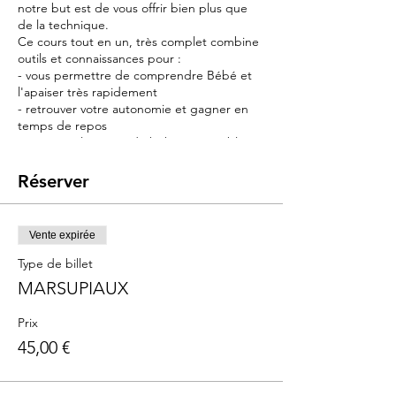
notre but est de vous offrir bien plus que
de la technique.
Ce cours tout en un, très complet combine
outils et connaissances pour :
- vous permettre de comprendre Bébé et
l'apaiser très rapidement
- retrouver votre autonomie et gagner en
temps de repos
- retrouver la notice du bébé qui semble
avoir été perdue pendant la livraison
Réserver
Contenu :
➡️ Portage : l'outil principal du cours :
indispensable pour soulager vos bras et
Vente expirée
apaiser bébé
➡️ Sommeil : connaissances, outils et
Type de billet
astuces pour endormir bébé et le poser
MARSUPIAUX
sans le réveiller
➡️ Pleurs : les reconnaître pour vite les
Prix
apaiser avec le langage corporel
45,00 €
➡️ les maux de ventre : astuces pour les
soulager
➡️ les connaissances en neurosciences pour