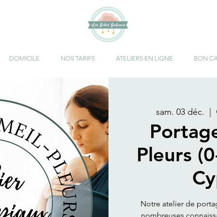
DOMICILE
NOS TARIFS
ATELIERS EN LIGNE
BON C
sam. 03 déc.
  |  
Portag
Pleurs (0
Cy
Notre atelier de port
nombreuses connaissan