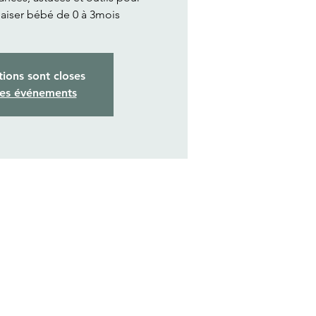
aiser bébé de 0 à 3mois
tions sont closes
res événements