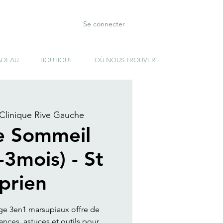
Se connecter
ADEAU
BOUTIQUE
OÙ NOUS TROUVER
Clinique Rive Gauche
e Sommeil
-3mois) - St
prien
age 3en1 marsupiaux offre de
ces, astuces et outils pour