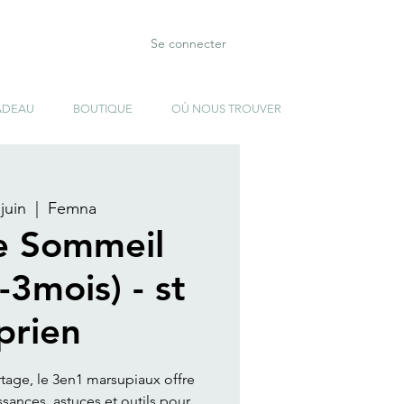
Se connecter
ADEAU
BOUTIQUE
OÙ NOUS TROUVER
juin
  |  
Femna
e Sommeil
-3mois) - st
prien
rtage, le 3en1 marsupiaux offre
ances, astuces et outils pour