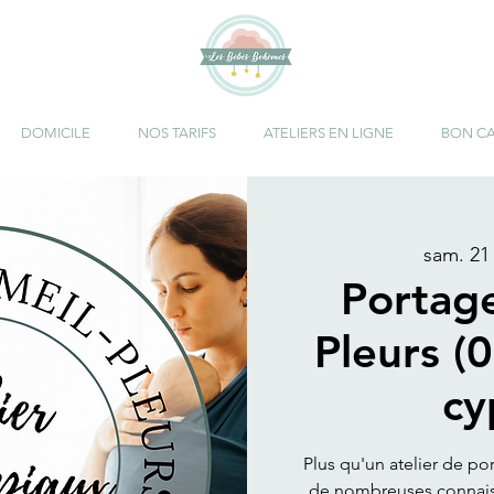
DOMICILE
NOS TARIFS
ATELIERS EN LIGNE
BON C
sam. 21 
Portag
Pleurs (0
cy
Plus qu'un atelier de po
de nombreuses connaiss