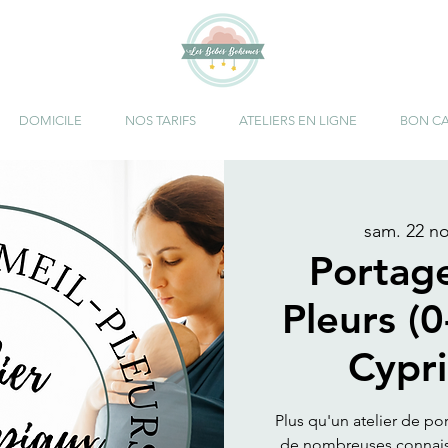
DOMICILE
NOS TARIFS
ATELIERS EN LIGNE
BON C
sam. 22 no
Portag
Pleurs (0
Cypri
Plus qu'un atelier de po
de nombreuses connaiss