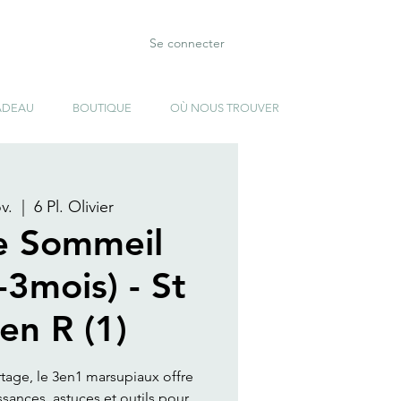
Se connecter
ADEAU
BOUTIQUE
OÙ NOUS TROUVER
v.
  |  
6 Pl. Olivier
e Sommeil
-3mois) - St
en R (1)
rtage, le 3en1 marsupiaux offre
ances, astuces et outils pour