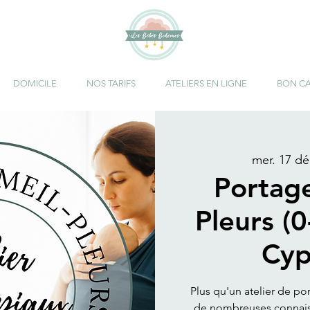
DOMICILE
NOS TARIFS
ATELIERS EN LIGNE
BON C
mer. 17 dé
Portag
Pleurs (0
Cyp
Plus qu'un atelier de po
de nombreuses connaiss