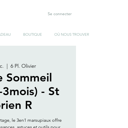
Se connecter
ADEAU
BOUTIQUE
OÙ NOUS TROUVER
c.
  |  
6 Pl. Olivier
e Sommeil
-3mois) - St
rien R
rtage, le 3en1 marsupiaux offre
ances, astuces et outils pour