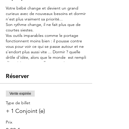
Votre bébé change et devient un grand
curieux avec de nouveaux besoins et dormir
n'est plus vraiment sa priorité...
Son rythme change, il ne fait plus que de
courtes siestes.
Vos outils imparables comme le portage
fonctionnent moins bien : il pousse contre
vous pour voir ce qui se passe autour et ne
s'endort plus aussi vite ... Dormir ? quelle
drôle d'idée, alors que le monde est rempli
d'expériences nouvelles et passionnantes.
Et pourtant le rythme et le temps de
sommeil de journée vont être déterminant
Réserver
pour l'endormissement et la qualité de la
nuit à venir..
Vente expirée
Objectif :
Ce cours a pour objectif de vous offrir des
Type de billet
outils et connaissances pour comprendre
+ 1 Conjoint (e)
les nouveaux besoins de votre bébé et vous
y adapter.
Prix
- Répondre à son grand besoin d'éveil :