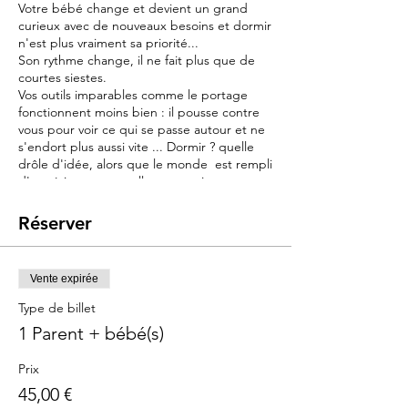
Votre bébé change et devient un grand
curieux avec de nouveaux besoins et dormir
n'est plus vraiment sa priorité...
Son rythme change, il ne fait plus que de
courtes siestes.
Vos outils imparables comme le portage
fonctionnent moins bien : il pousse contre
vous pour voir ce qui se passe autour et ne
s'endort plus aussi vite ... Dormir ? quelle
drôle d'idée, alors que le monde est rempli
d'expériences nouvelles et passionnantes.
Et pourtant le rythme et le temps de
sommeil de journée vont être déterminant
Réserver
pour l'endormissement et la qualité de la
nuit à venir..
Vente expirée
Objectif :
Ce cours a pour objectif de vous offrir des
Type de billet
outils et connaissances pour comprendre
1 Parent + bébé(s)
les nouveaux besoins de votre bébé et vous
y adapter.
Prix
- Répondre à son grand besoin d'éveil
45,00 €
sensori-moteur : stimuler sans sur stimuler